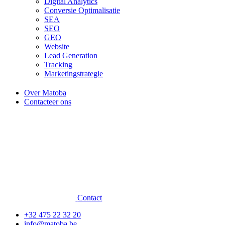
Digital Analytics
Conversie Optimalisatie
SEA
SEO
GEO
Website
Lead Generation
Tracking
Marketingstrategie
Over Matoba
Contacteer ons
Contact
+32 475 22 32 20
info@matoba.be