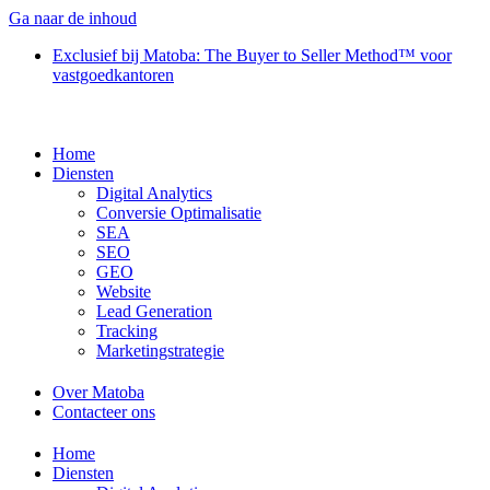
Ga naar de inhoud
Exclusief bij Matoba:
The Buyer to Seller Method™ voor
vastgoedkantoren
Home
Diensten
Digital Analytics
Conversie Optimalisatie
SEA
SEO
GEO
Website
Lead Generation
Tracking
Marketingstrategie
Over Matoba
Contacteer ons
Home
Diensten